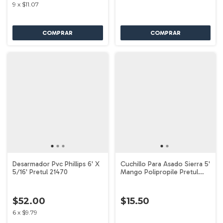
9
x
$11.07
Desarmador Pvc Phillips 6' X
Cuchillo Para Asado Sierra 5'
5/16' Pretul 21470
Mango Polipropile Pretul
23092
$52.00
$15.50
6
x
$9.79