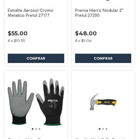
Esmalte Aerosol Cromo
Prensa Hierro Nodular 2''
Metalico Pretul 27177
Pretul 27200
$55.00
$48.00
6
x
$10.35
6
x
$9.04