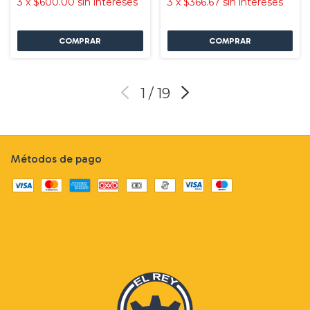
3
x
$600.00
sin intereses
3
x
$366.67
sin intereses
1
/
19
Métodos de pago