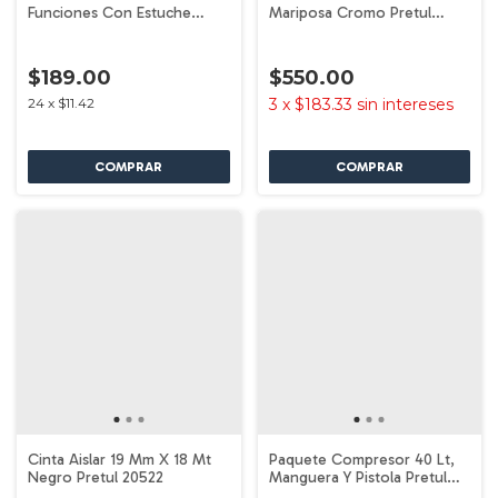
Funciones Con Estuche
Mariposa Cromo Pretul
Pretul 24106
23675
$189.00
$550.00
24
x
$11.42
3
x
$183.33
sin intereses
Cinta Aislar 19 Mm X 18 Mt
Paquete Compresor 40 Lt,
Negro Pretul 20522
Manguera Y Pistola Pretul
22066