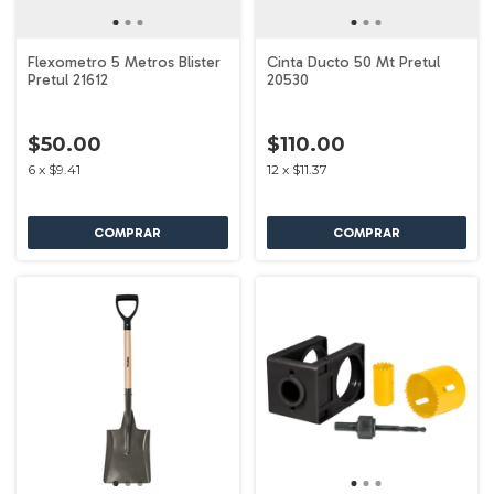
Flexometro 5 Metros Blister
Cinta Ducto 50 Mt Pretul
Pretul 21612
20530
$50.00
$110.00
6
x
$9.41
12
x
$11.37