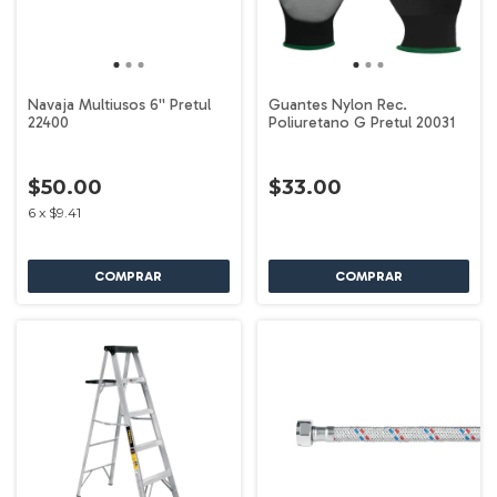
Navaja Multiusos 6'' Pretul
Guantes Nylon Rec.
22400
Poliuretano G Pretul 20031
$50.00
$33.00
6
x
$9.41