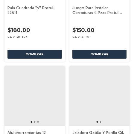
Pala Cuadrada ''y'' Pretul
Juego Para Instalar
22511
Cerraduras 4 Pzas Pretul
26038
$180.00
$150.00
24
x
$10.88
24
x
$9.06
Multiherramientas 12
Jaladera Gatillo Y Perilla Cil.