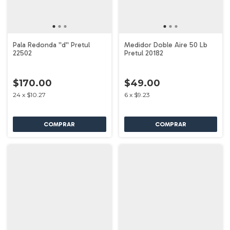
Pala Redonda ''d'' Pretul
Medidor Doble Aire 50 Lb
22502
Pretul 20182
$170.00
$49.00
24
x
$10.27
6
x
$9.23