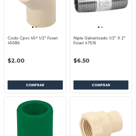
Codo Cpvc 45º 1/2'' Foset
Niple Galvanizado 1/2'' X 2''
45086
Foset 47516
$2.00
$6.50