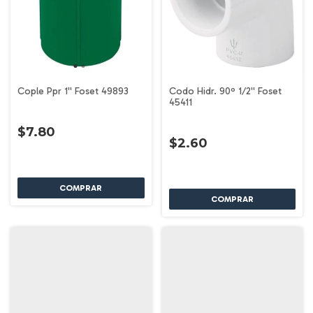
Cople Ppr 1'' Foset 49893
Codo Hidr. 90º 1/2'' Foset
45411
$7.80
$2.60