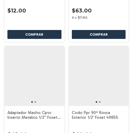
$12.00
$63.00
6
x
$11.86
Adaptador Macho Cpvc
Codo Ppr 90º Rosca
Inserto Metalico 1/2'' Foset
Exterior 1/2' Foset 49855
45104