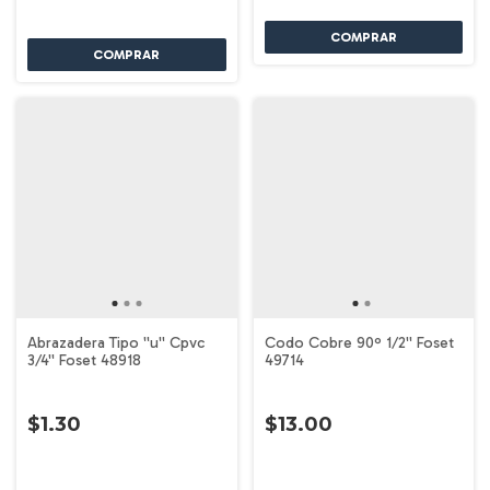
Abrazadera Tipo ''u'' Cpvc
Codo Cobre 90º 1/2'' Foset
3/4'' Foset 48918
49714
$1.30
$13.00