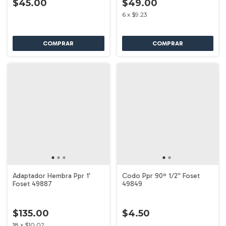
$45.00
$49.00
6
x
$9.23
Adaptador Hembra Ppr 1'
Codo Ppr 90º 1/2'' Foset
Foset 49887
49849
$135.00
$4.50
18
x
$10.02