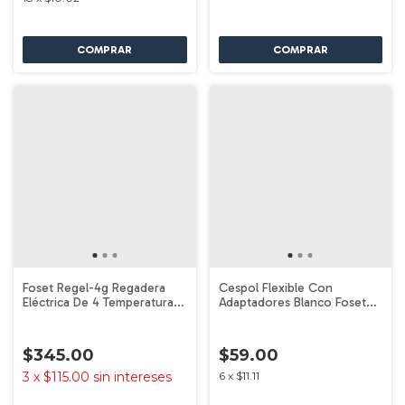
Foset Regel-4g Regadera
Cespol Flexible Con
Eléctrica De 4 Temperaturas
Adaptadores Blanco Foset
Color Gris 5400w
49509
$345.00
$59.00
3
x
$115.00
sin intereses
6
x
$11.11