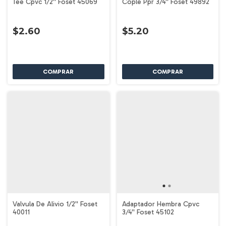
Tee Cpvc 1/2'' Foset 45069
Cople Ppr 3/4'' Foset 49892
$2.60
$5.20
Valvula De Alivio 1/2'' Foset
Adaptador Hembra Cpvc
40011
3/4'' Foset 45102