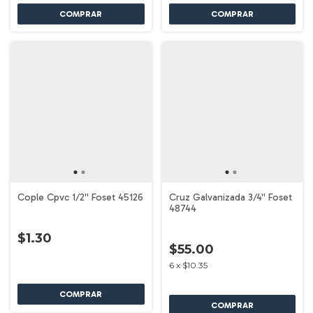
Cople Cpvc 1/2'' Foset 45126
Cruz Galvanizada 3/4'' Foset
48744
$1.30
$55.00
6
x
$10.35