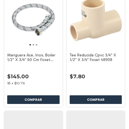
Manguera Ace. Inox. Boiler
Tee Reducida Cpvc 3/4'' X
1/2'' X 3/4'' 60 Cm Foset
1/2'' X 3/4'' Foset 48908
49132
$145.00
$7.80
18
x
$10.76