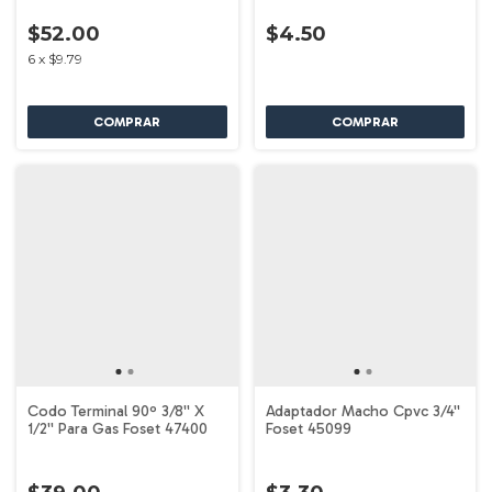
$52.00
$4.50
6
x
$9.79
Codo Terminal 90º 3/8'' X
Adaptador Macho Cpvc 3/4''
1/2'' Para Gas Foset 47400
Foset 45099