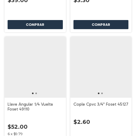
$39.00
$3.30
Llave Angular 1/4 Vuelta
Cople Cpvc 3/4'' Foset 45127
Foset 49110
$2.60
$52.00
6
x
$9.79