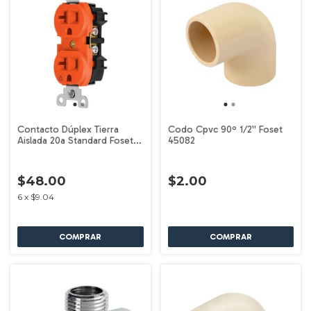
Contacto Dúplex Tierra
Codo Cpvc 90º 1/2'' Foset
Aislada 20a Standard Foset
45082
48022
$48.00
$2.00
6
x
$9.04