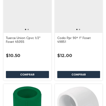
Tuerca Union Cpvc 1/2''
Codo Ppr 90º 1'' Foset
Foset 45055
49851
$10.50
$12.00