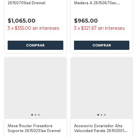
26150709ad Dremel
Madera A 26150670ac
Dremel
$1,065.00
$965.00
3
x
$355.00
sin intereses
3
x
$321.67
sin intereses
Mesa Router Fresadora
Accesorio Escariador Alta
Soporte 26150231aa Dremel
Velocidad Parale 2615000193
Dremel