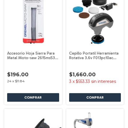
Accesorio Hoja Sierra Para
Cepillo Portatil Herramienta
Metal Moto-saw 2615ms53aa
Rotativa 3.6v F013pc10ac
Dremel
Dremel
$196.00
$1,660.00
24
x
$11.84
3
x
$553.33
sin intereses