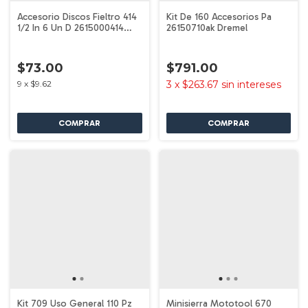
Accesorio Discos Fieltro 414
Kit De 160 Accesorios Pa
1/2 In 6 Un D 2615000414
26150710ak Dremel
Dremel
$73.00
$791.00
9
x
$9.62
3
x
$263.67
sin intereses
Kit 709 Uso General 110 Pz
Minisierra Mototool 670