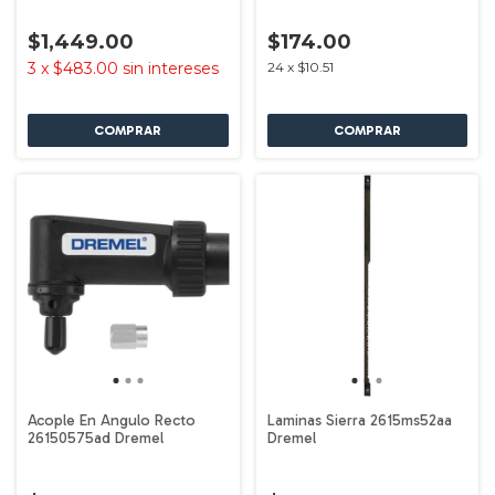
$1,449.00
$174.00
3
x
$483.00
sin intereses
24
x
$10.51
Acople En Angulo Recto
Laminas Sierra 2615ms52aa
26150575ad Dremel
Dremel