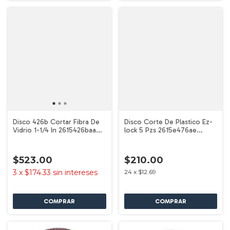
Disco 426b Cortar Fibra De
Disco Corte De Plastico Ez-
Vidrio 1-1/4 In 2615426baa
lock 5 Pzs 2615e476ae
Dremel
Dremel
$523.00
$210.00
3
x
$174.33
sin intereses
24
x
$12.69