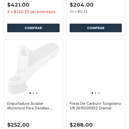
$421.00
$204.00
3
x
$140.33
sin intereses
24
x
$12.33
Empuñadura Auxiliar
Fresa De Carburo Tungsteno
Mototool Para Detalles
1/8 2615009903 Dremel
2615a577aa Dremel
$252.00
$288.00