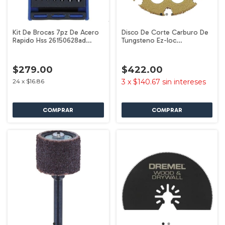
Kit De Brocas 7pz De Acero
Disco De Corte Carburo De
Rapido Hss 26150628ad
Tungsteno Ez-loc
Dremel
2615e544aa Dremel
$279.00
$422.00
24
x
$16.86
3
x
$140.67
sin intereses