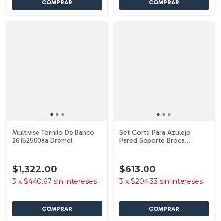
Multivise Tornilo De Banco
Set Corte Para Azulejo
26152500aa Dremel
Pared Soporte Broca
26150566ae Dremel
$1,322.00
$613.00
3
x
$440.67
sin intereses
3
x
$204.33
sin intereses