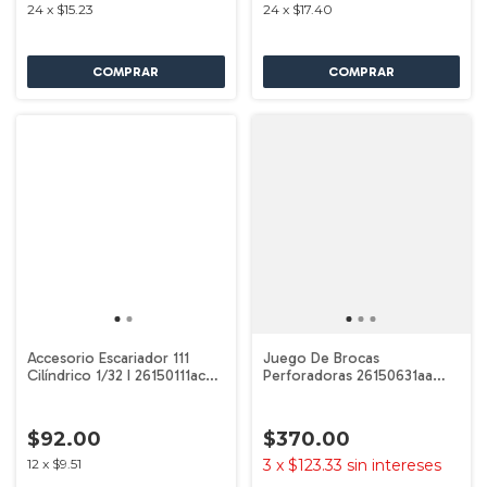
24
x
$15.23
24
x
$17.40
Accesorio Escariador 111
Juego De Brocas
Cilíndrico 1/32 I 26150111ac
Perforadoras 26150631aa
Dremel
Dremel
$92.00
$370.00
12
x
$9.51
3
x
$123.33
sin intereses