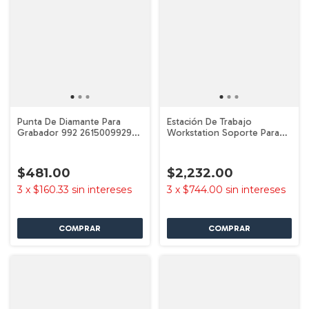
Punta De Diamante Para
Estación De Trabajo
Grabador 992 2615009929
Workstation Soporte Para
Dremel
Mototool Dremel
$481.00
$2,232.00
3
x
$160.33
sin intereses
3
x
$744.00
sin intereses