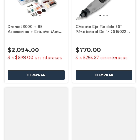
Dremel 3000 + 85
Chicote Eje Flexible 36''
Accesorios + Estuche Meta
P/mototool De 1/ 26150225aj
F0133000mc Dremel
Dremel
$2,094.00
$770.00
3
x
$698.00
sin intereses
3
x
$256.67
sin intereses