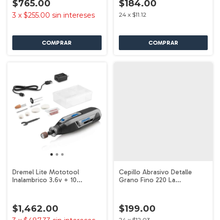
$765.00
$184.00
3
x
$255.00
sin intereses
24
x
$11.12
Dremel Lite Mototool
Cepillo Abrasivo Detalle
Inalambrico 3.6v + 10
Grano Fino 220 La
Accesorios
2615e473aa Dremel
$1,462.00
$199.00
24
x
$12.03