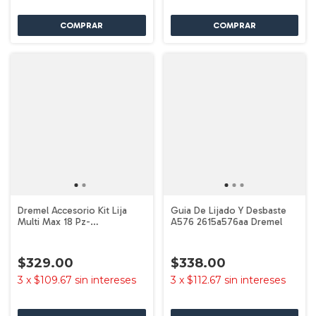
Dremel Accesorio Kit Lija
Guia De Lijado Y Desbaste
Multi Max 18 Pz-
A576 2615a576aa Dremel
2615m80waa Dremel
$329.00
$338.00
3
x
$109.67
sin intereses
3
x
$112.67
sin intereses