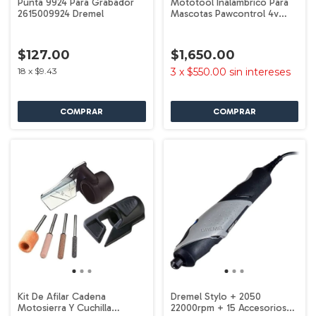
Punta 9924 Para Grabador
Mototool Inalambrico Para
2615009924 Dremel
Mascotas Pawcontrol 4v
Dremel
$127.00
$1,650.00
18
x
$9.43
3
x
$550.00
sin intereses
Kit De Afilar Cadena
Dremel Stylo + 2050
Motosierra Y Cuchilla
22000rpm + 15 Accesorios