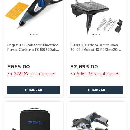
Engraver Grabador Electrico
Sierra Caladora Moto-saw
Punta Carburo F0130290ak
20-01 1 Adapt 10 F013ms20aa
Dremel
Dremel
$665.00
$2,893.00
3
x
$221.67
sin intereses
3
x
$964.33
sin intereses