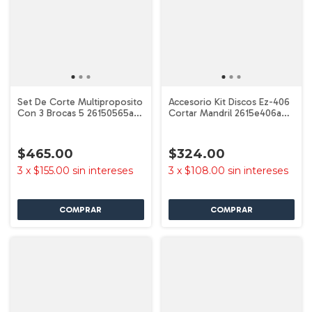
Set De Corte Multiproposito
Accesorio Kit Discos Ez-406
Con 3 Brocas 5 26150565ac
Cortar Mandril 2615e406ad
Dremel
Dremel
$465.00
$324.00
3
x
$155.00
sin intereses
3
x
$108.00
sin intereses