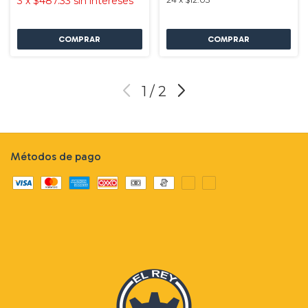
3
x
$487.33
sin intereses
1
/
2
Métodos de pago