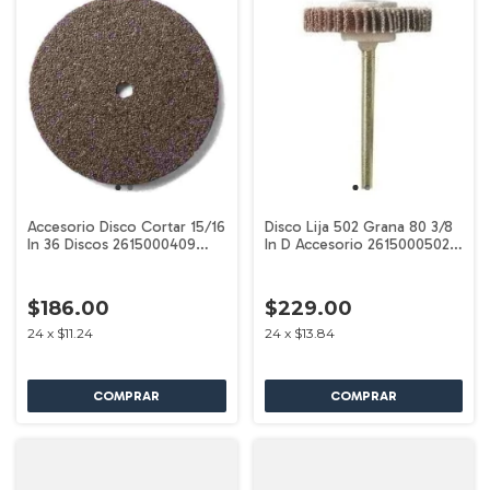
Accesorio Disco Cortar 15/16
Disco Lija 502 Grana 80 3/8
In 36 Discos 2615000409
In D Accesorio 2615000502
Dremel
Dremel
$186.00
$229.00
24
x
$11.24
24
x
$13.84