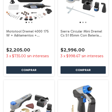
Mototool Dremel 4000 175
Sierra Circular Mini Dremel
W + Aditamentos +
Cs S1 85mm Con Batería
Accesorios Frecuencia 60 Hz
Color Gris
$2,205.00
$2,996.00
3
x
$735.00
sin intereses
3
x
$998.67
sin intereses