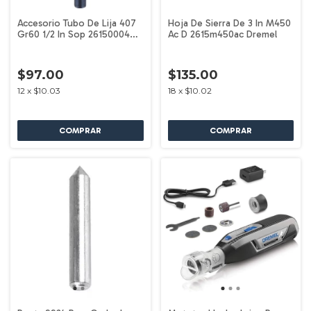
Accesorio Tubo De Lija 407
Hoja De Sierra De 3 In M450
Gr60 1/2 In Sop 2615000407
Ac D 2615m450ac Dremel
Dremel
$97.00
$135.00
12
x
$10.03
18
x
$10.02