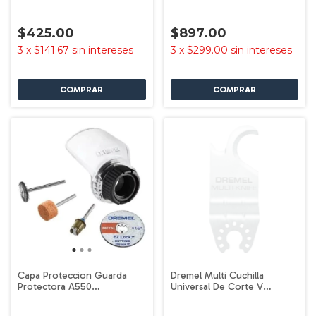
26150679ad Dremel
F0132050aa
$425.00
$897.00
3
x
$141.67
sin intereses
3
x
$299.00
sin intereses
Capa Proteccion Guarda
Dremel Multi Cuchilla
Protectora A550
Universal De Corte V
2615a550ab Dremel
2615m430ac Dremel