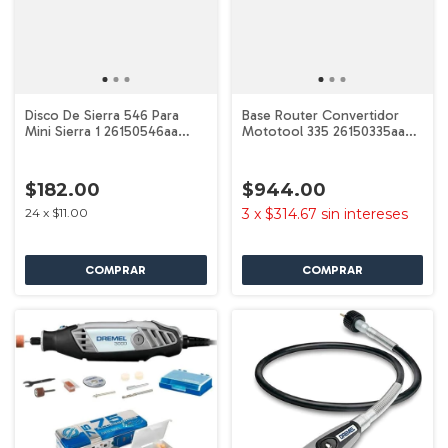
Disco De Sierra 546 Para
Base Router Convertidor
Mini Sierra 1 26150546aa
Mototool 335 26150335aa
Dremel
Dremel
$182.00
$944.00
24
x
$11.00
3
x
$314.67
sin intereses