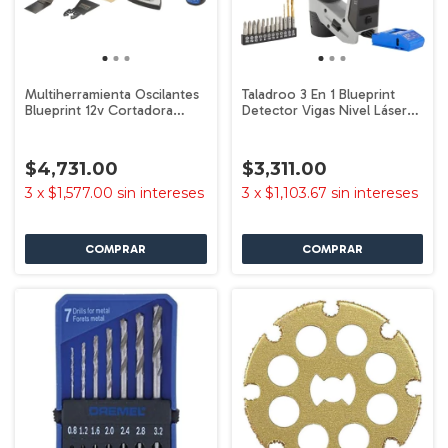
Multiherramienta Oscilantes
Taladroo 3 En 1 Blueprint
Blueprint 12v Cortadora
Detector Vigas Nivel Láser
Dremel
Dremel Azul 60 Hz
$4,731.00
$3,311.00
3
x
$1,577.00
sin intereses
3
x
$1,103.67
sin intereses