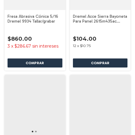
Fresa Abrasiva Cónica 5/16
Dremel Acce Sierra Bayoneta
Dremel 9934 Tallar/grabar
Para Panel 2615m435ac
Dremel
$860.00
$104.00
3
x
$286.67
sin intereses
12
x
$10.75